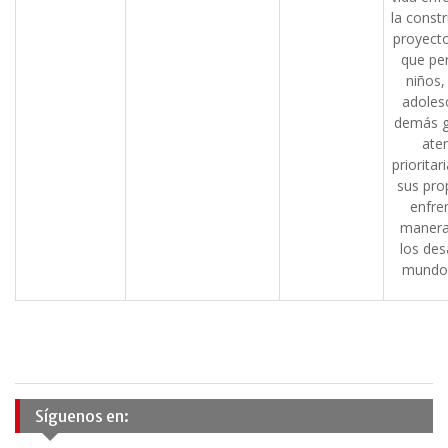
la const
proyecto
que pe
niños,
adoles
demás g
ate
prioritar
sus pro
enfre
manera
los des
mundo 
Síguenos en: