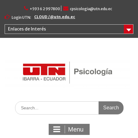
Skip
+593 6 2 997800
cpsicologia@utn.edu.ec
to
content
CLOUD /@utn.edu.ec
Login UTN:
Enlaces de Interés
Search
for:
Menu