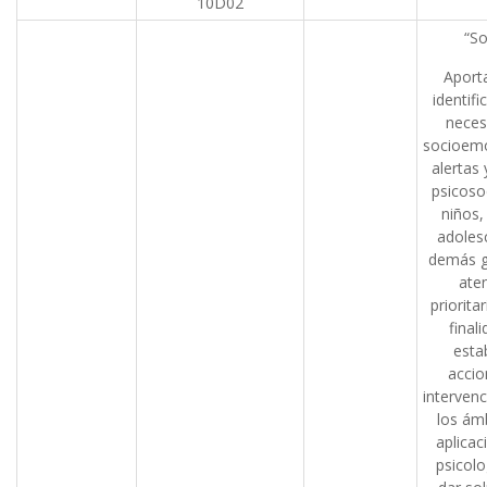
10D02
“So
Aporta
identifi
neces
socioemo
alertas 
psicoso
niños,
adoles
demás g
ate
prioritar
final
esta
accio
interven
los ám
aplicac
psicolo