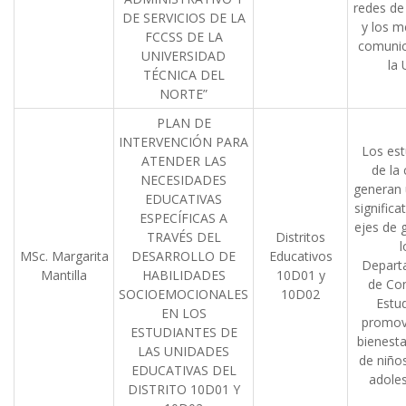
redes de 
DE SERVICIOS DE LA
y los m
FCCSS DE LA
comunic
UNIVERSIDAD
la
TÉCNICA DEL
NORTE”
PLAN DE
INTERVENCIÓN PARA
Los est
ATENDER LAS
de la 
NECESIDADES
generan 
EDUCATIVAS
significa
ESPECÍFICAS A
ejes de 
TRAVÉS DEL
Distritos
l
MSc. Margarita
DESARROLLO DE
Educativos
Depart
Mantilla
HABILIDADES
10D01 y
de Con
SOCIOEMOCIONALES
10D02
Estud
EN LOS
promov
ESTUDIANTES DE
bienesta
LAS UNIDADES
de niños
EDUCATIVAS DEL
adole
DISTRITO 10D01 Y