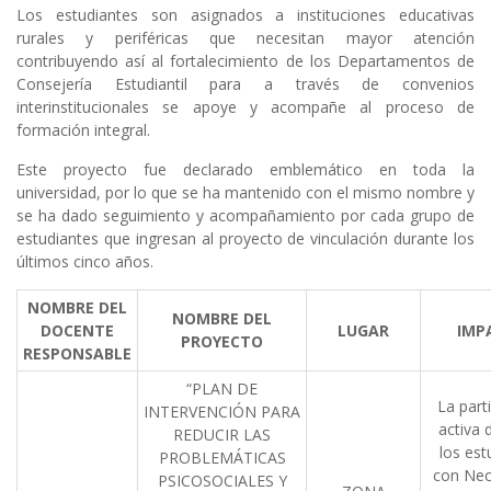
Los estudiantes son asignados a instituciones educativas
rurales y periféricas que necesitan mayor atención
contribuyendo así al fortalecimiento de los Departamentos de
Consejería Estudiantil para a través de convenios
interinstitucionales se apoye y acompañe al proceso de
formación integral.
Este proyecto fue declarado emblemático en toda la
universidad, por lo que se ha mantenido con el mismo nombre y
se ha dado seguimiento y acompañamiento por cada grupo de
estudiantes que ingresan al proyecto de vinculación durante los
últimos cinco años.
NOMBRE DEL
NOMBRE DEL
DOCENTE
LUGAR
IMP
PROYECTO
RESPONSABLE
“PLAN DE
La part
INTERVENCIÓN PARA
activa 
REDUCIR LAS
los est
PROBLEMÁTICAS
con Nec
PSICOSOCIALES Y