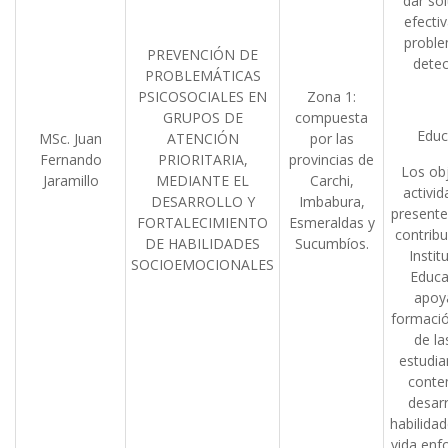
dar so
efectiv
proble
PREVENCIÓN DE
detec
PROBLEMÁTICAS
PSICOSOCIALES EN
Zona 1:
GRUPOS DE
compuesta
Educ
MSc. Juan
ATENCIÓN
por las
Fernando
PRIORITARIA,
provincias de
Los obj
Jaramillo
MEDIANTE EL
Carchi,
activid
DESARROLLO Y
Imbabura,
presente
FORTALECIMIENTO
Esmeraldas y
contribu
DE HABILIDADES
Sucumbíos.
Instit
SOCIOEMOCIONALES
Educa
apoya
formació
de la
estudia
conte
desarr
habilidad
vida enf