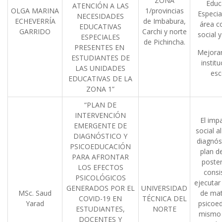
ZONA
Educ
ATENCIÓN A LAS
OLGA MARINA
1/provincias
Especia
NECESIDADES
ECHEVERRÍA
de Imbabura,
área co
EDUCATIVAS
GARRIDO
Carchi y norte
social y
ESPECIALES
de Pichincha.
PRESENTES EN
Mejorar
ESTUDIANTES DE
institu
LAS UNIDADES
esc
EDUCATIVAS DE LA
ZONA 1”
“PLAN DE
INTERVENCIÓN
El imp
EMERGENTE DE
social a
DIAGNÓSTICO Y
diagnós
PSICOEDUCACIÓN
plan d
PARA AFRONTAR
poster
LOS EFECTOS
consi
PSICOLÓGICOS
ejecutar
GENERADOS POR EL
UNIVERSIDAD
MSc. Saud
de mat
COVID-19 EN
TÉCNICA DEL
Yarad
psicoe
ESTUDIANTES,
NORTE
mismo 
DOCENTES Y