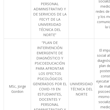
sociali
PERSONAL
medio
ADMINISTRATIVO Y
redes de 
DE SERVICIOS DE LA
y los m
FECYT DE LA
comunic
UNIVERSIDAD
la
TÉCNICA DEL
NORTE”
“PLAN DE
INTERVENCIÓN
El imp
EMERGENTE DE
social a
DIAGNÓSTICO Y
diagnós
PSICOEDUCACIÓN
plan d
PARA AFRONTAR
poster
LOS EFECTOS
consi
PSICOLÓGICOS
ejecutar
GENERADOS POR EL
UNIVERSIDAD
MSc, Jorge
de mat
COVID-19 EN
TÉCNICA DEL
Gordon
psicoe
ESTUDIANTES,
NORTE
mismo 
DOCENTES Y
sociali
PERSONAL
medio
ADMINISTRATIVO Y