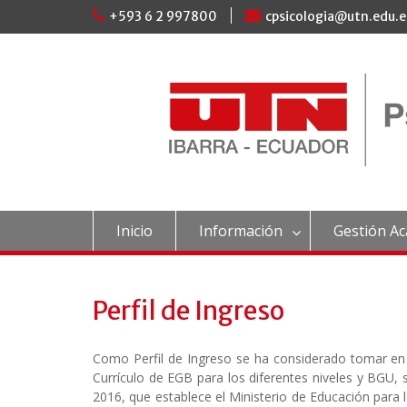
Skip
+593 6 2 997800
cpsicologia@utn.edu.e
to
content
Inicio
Información
Gestión A
Perfil de Ingreso
Como Perfil de Ingreso se ha considerado tomar en cu
Currículo de EGB para los diferentes niveles y BGU
2016, que establece el Ministerio de Educación para lo