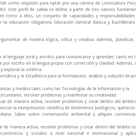
NNA como requisito para optar por una carrera de Licenciatura Psico
IES. Este perfil de salida se define a partir de tres valores fundamen
e, en torno a ellos, un conjunto de capacidades y responsabilidades
r la educación obligatoria Educación General Básica y Bachillerato
gumentar de manera lógica, crítica y creativa. Además, planificar, 
el lenguaje (oral y escrito) para comunicarse y aprender, tanto en 
por escrito en la lengua propia con corrección y claridad. Además, ut
 explorar la estética.
mática y la Estadística para la formulación, análisis y solución de 
mientas y medios tales como las Tecnologías de la Información y la
ircundante, resolver problemas y manifestar su creatividad.
par de manera activa, resolver problemas y crear dentro del ámbito
ocer la interpretación científica de fenómenos biológicos, químicos 
idiana. Saber sobre conservación ambiental y adquirir concienci
ar de manera activa, resolver problemas y crear dentro del ámbito so
económicos y sociales a nivel nacional e internacional y aplic