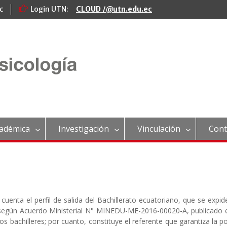
c
Login UTN:
CLOUD /@utn.edu.ec
cadémica
Investigación
Vinculación
Cont
enta el perfil de salida del Bachillerato ecuatoriano, que se expid
, según Acuerdo Ministerial N° MINEDU-ME-2016-00020-A, publicado e
s bachilleres; por cuanto, constituye el referente que garantiza la po