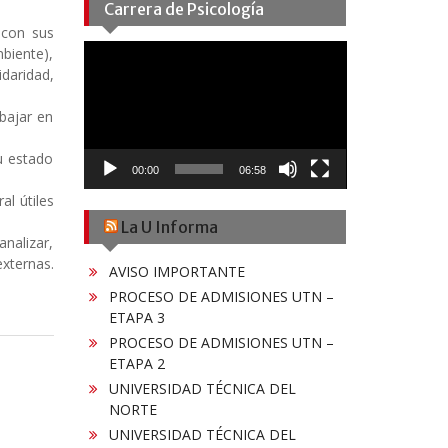
Carrera de Psicología
 con sus
Reproductor
biente),
de
idaridad,
vídeo
bajar en
u estado
00:00
06:58
al útiles
La U Informa
nalizar,
xternas.
AVISO IMPORTANTE
PROCESO DE ADMISIONES UTN –
ETAPA 3
PROCESO DE ADMISIONES UTN –
ETAPA 2
UNIVERSIDAD TÉCNICA DEL
NORTE
UNIVERSIDAD TÉCNICA DEL