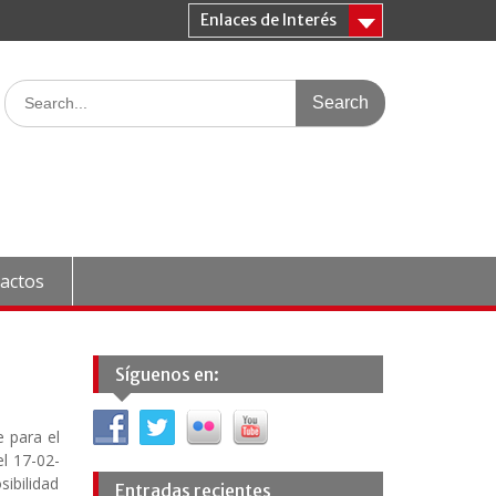
Enlaces de Interés
Search
for:
actos
Síguenos en:
e para el
l 17-02-
sibilidad
Entradas recientes