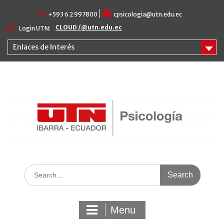
Skip
+593 6 2 997800
cpsicologia@utn.edu.ec
to
content
CLOUD /@utn.edu.ec
Login UTN:
Enlaces de Interés
Search
for:
Menu