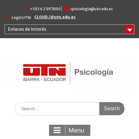
Skip
+593 6 2 997800
cpsicologia@utn.edu.ec
to
content
CLOUD /@utn.edu.ec
Login UTN:
Enlaces de Interés
Search
for:
Menu